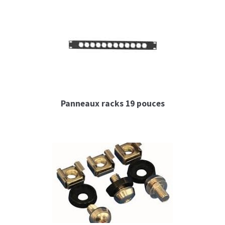
C – Poignées flightcases
D – Empilement flightcases
E – Roulettes
F – Mousse de protection et / ou calage
Panneaux racks 19 pouces
G – Renforts divers flightcase
H – Aménagement interne flightcases
I – Tiroirs, plateaux, glissières pour
flightcases
J – Connectiques, courant, lumière flightcases
K- Trappe accès flightcases