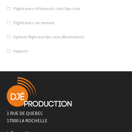
Flightcases référencés chez Dje-case
Flightcases sur mesure
Options flighcase Dje case (illustrations)
Support
1 RUE DE QUEBEC
17000
LA ROCHELLE