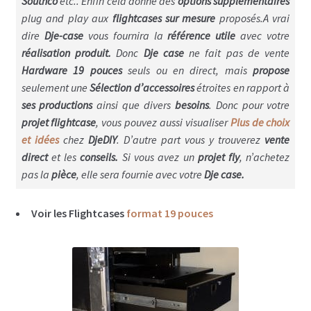
Disque CD & vinyls
Southco
etc.. Enfin cela donne des
options supplémentaires
plug and play aux
flightcases sur mesure
proposés.A vrai
Flightcase avec tiroirs
dire
Dje-case
vous fournira la
référence utile
avec votre
réalisation produit.
Donc
Dje case
ne fait pas de vente
Flightcases Régie déco
Hardware 19 pouces
seuls ou en direct, mais
propose
seulement une
Sélection d’accessoires
étroites en rapport à
Atelier & Servante
ses productions
ainsi que divers
besoins
. Donc pour votre
projet flightcase
, vous pouvez aussi visualiser
Plus de choix
Flightcases gros outils ex: Perceuse colonne
et idées
chez
DjeDIY
. D’autre part vous y trouverez
vente
direct
et les
conseils.
Si vous avez un
projet fly
, n’achetez
Flightcases Terminal de paiement
pas la
pièce
, elle sera fournie avec votre
Dje case.
Flightcases pour Modélisme et Drône
Voir les Flightcases
format 19 pouces
Malle rangement & stockage
Valises flightcases
Spécial valises outillage, Tools box