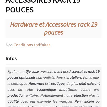
POUCES
Console lumière, son & vidéo
Microphones & pieds
Hardware et Accessoires rack 19
Enceinte & Dolly
pouces
Flightcase Combo – enceinte instrument
Nos
Conditions tarifaires
Flightcases Instruments musique
Infos
Pedalboard
Egalement
Dje case
présente aussi des
Accessoires rack 19
Flightcase Appareils photo
pouces optionnels
non réalisés dans ses
ateliers
. Parce que
le catalogue
Hardware
est
pratique,
de plus
déjà existant
Flightcase Informatique
avec un ratio
économique
imbattable contre une
production
unitaire. Naturellement notre
sélection
vise la
Table & divers Dj
qualité
avec par exemple les marques
Penn Elcom
ou