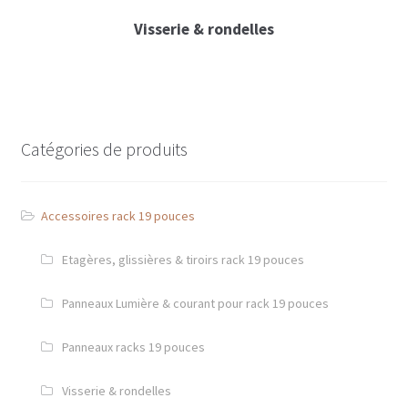
L – Traitement matière, Usinage & soudure
Visserie & rondelles
M – Options & solutions Diverses
Accessoires 19 pouces
Etagère, glissières & tiroir rack 19 pouces
Catégories de produits
Lumière & courant pour rack 19 pouces
Accessoires rack 19 pouces
Panneaux racks 19 pouces
Etagères, glissières & tiroirs rack 19 pouces
Visserie & rondelles
Panneaux Lumière & courant pour rack 19 pouces
Flight cases référencés
Panneaux racks 19 pouces
Support
Contact
Visserie & rondelles