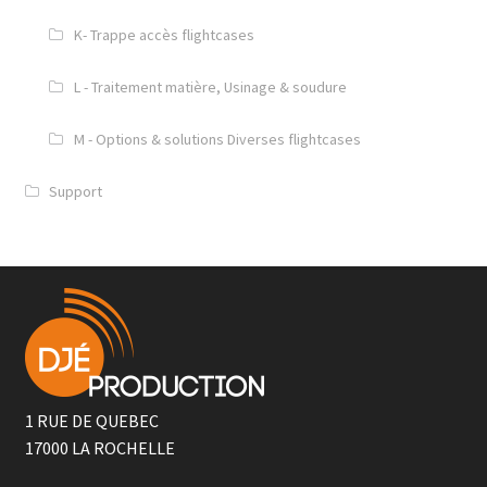
K- Trappe accès flightcases
L - Traitement matière, Usinage & soudure
M - Options & solutions Diverses flightcases
Support
1 RUE DE QUEBEC
17000
LA ROCHELLE