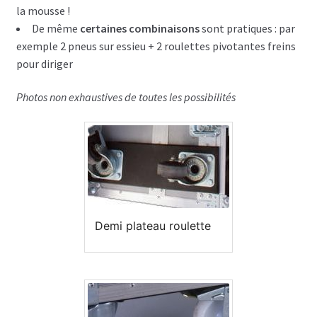
Disque CD & vinyls
la mousse !
De même
certaines combinaisons
sont pratiques : par
Flightcase avec tiroirs
exemple 2 pneus sur essieu + 2 roulettes pivotantes freins
pour diriger
Flightcases Régie déco
Photos non exhaustives de toutes les possibilités
Atelier & Servante
Flightcases gros outils ex: Perceuse colonne
Flightcases Terminal de paiement
Flightcases pour Modélisme et Drône
Demi plateau roulette
Malle rangement & stockage
Valises flightcases
Spécial valises outillage, Tools box