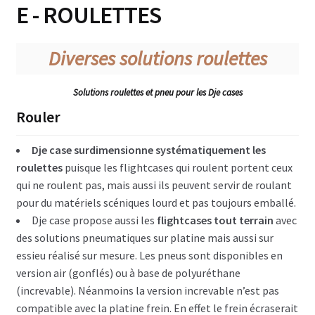
E - ROULETTES
Console lumière, son & vidéo
Diverses solutions roulettes
Microphones & pieds
Enceinte & Dolly
Solutions roulettes et pneu pour les Dje cases
Rouler
Flightcase Combo – enceinte instrument
Dje case surdimensionne systématiquement les
Flightcases Instruments musique
roulettes
puisque les flightcases qui roulent portent ceux
qui ne roulent pas, mais aussi ils peuvent servir de roulant
Pedalboard
pour du matériels scéniques lourd et pas toujours emballé.
Flightcase Appareils photo
Dje case propose aussi les
flightcases tout terrain
avec
des solutions pneumatiques sur platine mais aussi sur
Flightcase Informatique
essieu réalisé sur mesure. Les pneus sont disponibles en
version air (gonflés) ou à base de polyuréthane
Table & divers Dj
(increvable). Néanmoins la version increvable n’est pas
compatible avec la platine frein. En effet le frein écraserait