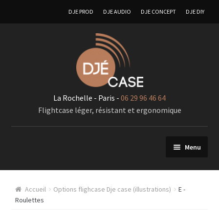
DJE PROD
DJE AUDIO
DJE CONCEPT
DJE DIY
La Rochelle - Paris -
06 29 96 46 64
Flightcase léger, résistant et ergonomique
Menu
FlIghtcases sur mesure
Accueil
Options flighcase Dje case (illustrations)
E -
A – Generalité « Flightcases sur mesures »
Roulettes
Racks 19 pouces pour élements