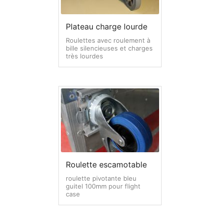
L – Traitement matière, Usinage & soudure
Plateau charge lourde
M – Options & solutions Diverses
Roulettes avec roulement à
bille silencieuses et charges
Accessoires 19 pouces
très lourdes
Etagère, glissières & tiroir rack 19 pouces
Lumière & courant pour rack 19 pouces
Panneaux racks 19 pouces
Visserie & rondelles
Roulette escamotable
Flight cases référencés
roulette pivotante bleu
guitel 100mm pour flight
Support
case
Contact