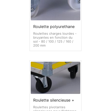
Flightcase type Baggage à main
Flightcase type diable
Flightcase Insonorisé
Roulette polyurethane
Roulettes charges lourdes -
Flightcases maquillage, coiffure, costumier
bruyantes en fonction du
sol - 80 / 100 / 125 / 160 /
200 mm
Mobilier style flightcase
Flightcases Vidéo projecteur
Remorque flightcase
Options flighcase Dje case (illustrations)
A – Matière & finition
Roulette silencieuse +
B – Ouvertures flightcases
Roulettes pivotantes