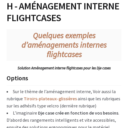
H - AMÉNAGEMENT INTERNE
Console lumière, son & vidéo
FLIGHTCASES
Microphones & pieds
Quelques exemples
Enceinte & Dolly
d’aménagements internes
Flightcase Combo – enceinte instrument
flightcases
Flightcases Instruments musique
Solution Aménagement interne flightcases pour les Dje cases
Pedalboard
Options
Flightcase Appareils photo
Sur le thème de l’aménagement interne, Voir aussi la
rubrique
Tiroirs-plateaux-glissières
ainsi que les rubriques
Flightcase Informatique
sur les adhésifs type velcro (dernière rubrique)
L’imaginaire
Dje case crée en fonction de vos besoins
.
Table & divers Dj
D’abord des rangements intelligents et vite accessibles,
ensuite des solutions ergonomiques pour le matériel