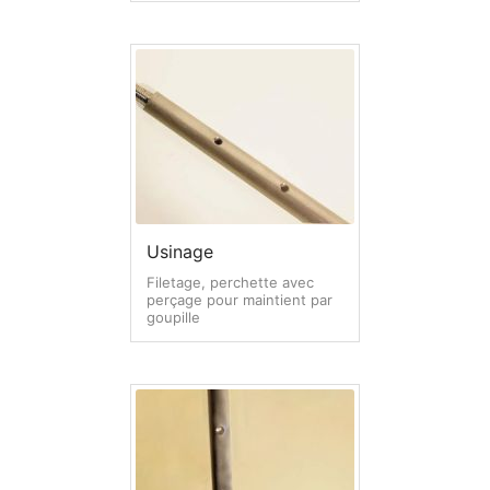
L – Traitement matière, Usinage & soudure
M – Options & solutions Diverses
Accessoires 19 pouces
Etagère, glissières & tiroir rack 19 pouces
Lumière & courant pour rack 19 pouces
Usinage
Panneaux racks 19 pouces
Filetage, perchette avec
perçage pour maintient par
Visserie & rondelles
goupille
Flight cases référencés
Support
Contact