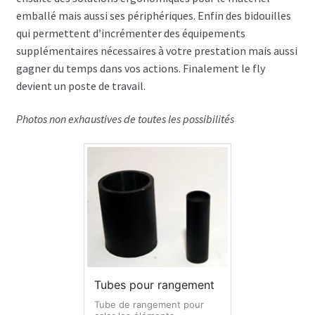
Disque CD & vinyls
emballé mais aussi ses périphériques. Enfin des bidouilles
Flightcase avec tiroirs
qui permettent d’incrémenter des équipements
supplémentaires nécessaires à votre prestation mais aussi
Flightcases Régie déco
gagner du temps dans vos actions. Finalement le fly
devient un poste de travail.
Atelier & Servante
Photos non exhaustives de toutes les possibilités
Flightcases gros outils ex: Perceuse colonne
Flightcases Terminal de paiement
Flightcases pour Modélisme et Drône
Malle rangement & stockage
Valises flightcases
Tubes pour rangement
Spécial valises outillage, Tools box
Tube de rangement pour