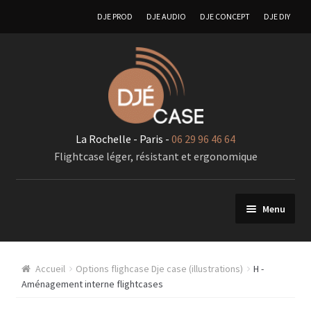
DJE PROD
DJE AUDIO
DJE CONCEPT
DJE DIY
La Rochelle - Paris -
06 29 96 46 64
Flightcase léger, résistant et ergonomique
Menu
FlIghtcases sur mesure
Accueil
Options flighcase Dje case (illustrations)
H -
A – Generalité « Flightcases sur mesures »
Aménagement interne flightcases
Racks 19 pouces pour élements