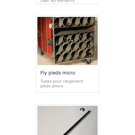
caler les éléments
Flightcase type Baggage à main
Flightcase type diable
Flightcase Insonorisé
Flightcases maquillage, coiffure, costumier
Mobilier style flightcase
Fly pieds micro
Flightcases Vidéo projecteur
Tubes pour rangement
pieds divers
Remorque flightcase
Options flighcase Dje case (illustrations)
A – Matière & finition
B – Ouvertures flightcases