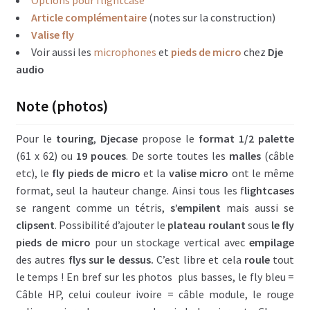
Options pour flightcase
Flightcase type Baggage à main
Article complémentaire
(notes sur la construction)
Valise fly
Flightcase type diable
Voir aussi les
microphones
et
pieds de micro
chez
Dje
audio
Flightcase Insonorisé
Note (photos)
Flightcases maquillage, coiffure, costumier
Mobilier style flightcase
Pour le
touring
,
Djecase
propose le
format 1/2 palette
(61 x 62) ou
19 pouces
. De sorte toutes les
malles
(câble
Flightcases Vidéo projecteur
etc), le
fly pieds de micro
et la
valise micro
ont le même
format, seul la hauteur change. Ainsi tous les f
lightcases
Remorque flightcase
se rangent comme un tétris,
s’empilent
mais aussi se
clipsent
. Possibilité d’ajouter le
plateau roulant
sous
le fly
Options flighcase Dje case (illustrations)
pieds de micro
pour un stockage vertical avec
empilage
des autres
flys sur le dessus.
C’est libre et cela
roule
tout
A – Matière & finition
le temps ! En bref sur les photos plus basses, le fly bleu =
Câble HP, celui couleur ivoire = câble module, le rouge
B – Ouvertures flightcases