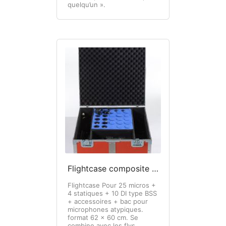
quelqu’un ».
Flightcase composite pour microphones
Flightcase Pour 25 micros +
4 statiques + 10 DI type BSS
+ accessoires + bac pour
microphones atypiques.
format 62 x 60 cm. Se
combine avec les flys