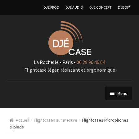
DJE PROD
DJE AUDIO
DJE CONCEPT
DJE DIY
La Rochelle - Paris -
06 29 96 46 64
Flightcase léger, résistant et ergonomique
Menu
FlIghtcases sur mesure
Accueil
Flightcases sur mesure
Flightcases Microphones
A – Generalité « Flightcases sur mesures »
& pieds
Racks 19 pouces pour élements