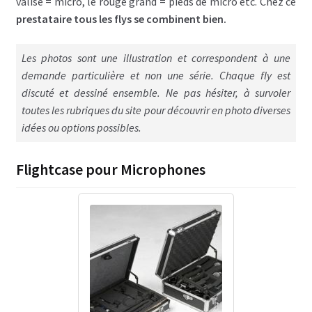
valise = micro, le rouge grand = pieds de micro etc. Chez ce
C – Poignées flightcases
prestataire tous les flys se combinent bien.
D – Empilement flightcases
Les photos sont une illustration et correspondent à une
demande particulière et non une série. Chaque fly est
E – Roulettes
discuté et dessiné ensemble. Ne pas hésiter, à survoler
toutes les rubriques du site pour découvrir en photo diverses
F – Mousse de protection et / ou calage
idées ou options possibles.
G – Renforts divers flightcase
Flightcase pour Microphones
H – Aménagement interne flightcases
I – Tiroirs, plateaux, glissières pour
flightcases
J – Connectiques, courant, lumière flightcases
K- Trappe accès flightcases