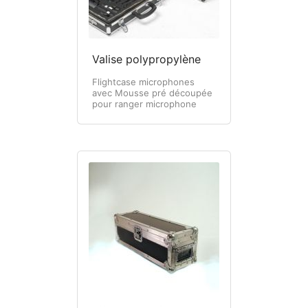
L – Traitement matière, Usinage & soudure
M – Options & solutions Diverses
Valise polypropylène
Accessoires 19 pouces
Flightcase microphones
avec Mousse pré découpée
Etagère, glissières & tiroir rack 19 pouces
pour ranger microphone
Lumière & courant pour rack 19 pouces
Panneaux racks 19 pouces
Visserie & rondelles
Flight cases référencés
Support
Contact