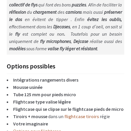
Disque CD & vinyls
collectif de flys
qui font des bons
puzzles
. Afin de faciliter la
réflexion
du
chargement
des
camions
mais aussi
préserver
Flightcase avec tiroirs
le dos
en évitent de tipper . Enfin
évitez les oublis,
effectivement dans les
Djecases
, en 1 coup d’oeil, on sait si
Flightcases Régie déco
le
fly
est complet ou non
.
Toutefois pour un besoin
Atelier & Servante
uniquement de
fly microphones
,
Dejcase
réalise aussi des
modèles
sous forme
valise fly léger et résistant
.
Flightcases gros outils ex: Perceuse colonne
Options possibles
Flightcases Terminal de paiement
Intégrations rangements divers
Flightcases pour Modélisme et Drône
Mousse usinée
Malle rangement & stockage
Tube 125 mm pour pieds micro
Flightcase type valise légère
Valises flightcases
Flightcase qui se clipse sur le flightcase pieds de micro
Tiroirs + mousse
dans un
flightcase tiroirs
régie
Spécial valises outillage, Tools box
Votre imaginaire