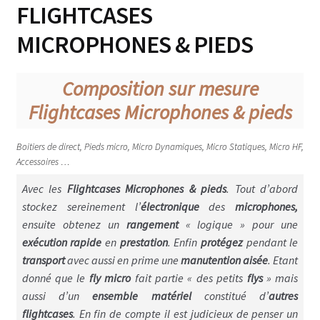
FLIGHTCASES
Console lumière, son & vidéo
MICROPHONES & PIEDS
Microphones & pieds
Composition sur mesure
Enceinte & Dolly
Flightcases Microphones & pieds
Flightcase Combo – enceinte instrument
Boitiers de direct, Pieds micro, Micro Dynamiques, Micro Statiques, Micro HF,
Flightcases Instruments musique
Accessoires …
Avec les
Flightcases Microphones & pieds
. Tout d’abord
Pedalboard
stockez sereinement l’
électronique
des
microphones,
Flightcase Appareils photo
ensuite obtenez un
rangement
« logique » pour une
exécution rapide
en
prestation
. Enfin
protégez
pendant le
Flightcase Informatique
transport
avec aussi en prime une
manutention aisée
. Etant
donné que le
fly micro
fait partie « des petits
flys
» mais
Table & divers Dj
aussi d’un
ensemble matériel
constitué d’
autres
flightcases
. En fin de compte il est judicieux de penser un