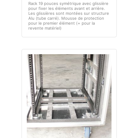
Rack 19 pouces symétrique avec glissière
L – Traitement matière, Usinage & soudure
pour fixer les éléments avant et arrière.
Les glissières sont montées sur structure
M – Options & solutions Diverses
Alu (tube carré). Mousse de protection
pour le premier élément (+ pour la
revente matériel)
Accessoires 19 pouces
Etagère, glissières & tiroir rack 19 pouces
Lumière & courant pour rack 19 pouces
Panneaux racks 19 pouces
Visserie & rondelles
Flight cases référencés
Support
Contact