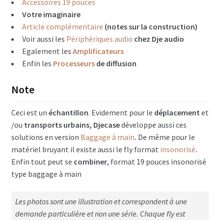
Accessoires 19 pouces
Flightcase type Baggage à main
Votre imaginaire
Article complémentaire
(notes sur la construction)
Flightcase type diable
Voir aussi les
Périphériques audio
chez Dje audio
Flightcase Insonorisé
Egalement les
Amplificateurs
Enfin les
Processeurs
de diffusion
Flightcases maquillage, coiffure, costumier
Note
Mobilier style flightcase
Ceci est un
échantillon
. Evidement pour le
déplacement
et
Flightcases Vidéo projecteur
/ou
transports urbains, Djecase
développe aussi ces
solutions en version
Baggage à main
.
De même pour le
Remorque flightcase
matériel bruyant il existe aussi le fly format
insonorisé
.
Enfin tout peut se
combiner
, format 19 pouces insonorisé
Options flighcase Dje case (illustrations)
type baggage à main
A – Matière & finition
Les photos sont une illustration et correspondent à une
B – Ouvertures flightcases
demande particulière et non une série. Chaque fly est