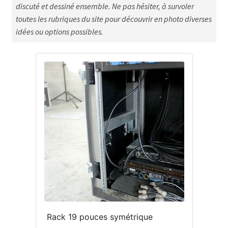
discuté et dessiné ensemble. Ne pas hésiter, à survoler
C – Poignées flightcases
toutes les rubriques du site pour découvrir en photo diverses
idées ou options possibles.
D – Empilement flightcases
E – Roulettes
F – Mousse de protection et / ou calage
G – Renforts divers flightcase
H – Aménagement interne flightcases
I – Tiroirs, plateaux, glissières pour
flightcases
J – Connectiques, courant, lumière flightcases
K- Trappe accès flightcases
Rack 19 pouces symétrique