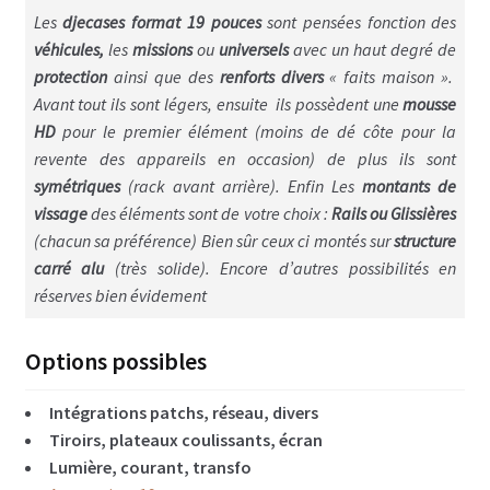
Disque CD & vinyls
Les
djecases format 19 pouces
sont pensées fonction des
véhicules,
les
missions
ou
universels
avec un haut degré de
Flightcase avec tiroirs
protection
ainsi que des
renforts divers
« faits maison ».
Flightcases Régie déco
Avant tout ils sont légers, ensuite ils possèdent une
mousse
HD
pour le premier élément (moins de dé côte pour la
Atelier & Servante
revente des appareils en occasion) de plus ils sont
symétriques
(rack avant arrière). Enfin Les
montants de
Flightcases gros outils ex: Perceuse colonne
vissage
des éléments sont de votre choix :
Rails ou Glissières
(chacun sa préférence) Bien sûr ceux ci montés sur
structure
Flightcases Terminal de paiement
carré alu
(très solide). Encore d’autres possibilités en
réserves bien évidement
Flightcases pour Modélisme et Drône
Malle rangement & stockage
Options possibles
Valises flightcases
Intégrations patchs, réseau, divers
Tiroirs, plateaux coulissants, écran
Spécial valises outillage, Tools box
Lumière, courant, transfo