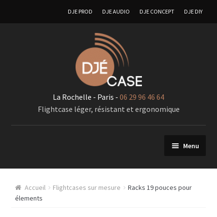
DJE PROD
DJE AUDIO
DJE CONCEPT
DJE DIY
La Rochelle - Paris -
06 29 96 46 64
Flightcase léger, résistant et ergonomique
Menu
FlIghtcases sur mesure
Accueil
Flightcases sur mesure
Racks 19 pouces pour
A – Generalité « Flightcases sur mesures »
élements
Racks 19 pouces pour élements