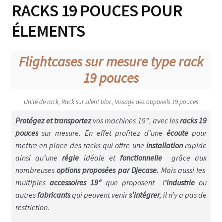
RACKS 19 POUCES POUR
Console lumière, son & vidéo
ÉLEMENTS
Microphones & pieds
Flightcases sur mesure type rack
Enceinte & Dolly
19 pouces
Flightcase Combo – enceinte instrument
Unité de rack, Rack sur silent bloc, Vissage des appareils 19 pouces
Flightcases Instruments musique
Protégez et transportez
vos machines 19″, avec les
racks 19
Pedalboard
pouces
sur mesure. En effet profitez d’une
écoute
pour
mettre en place des racks qui offre une
installation
rapide
Flightcase Appareils photo
ainsi qu’une
régie
idéale et
fonctionnelle
grâce aux
nombreuses
options proposées par Djecase.
Mais aussi les
Flightcase Informatique
multiples
accessoires 19″
que proposent l
‘industrie
ou
autres
fabricants
qui peuvent venir
s’intégrer
, il n’y a pas de
Table & divers Dj
restriction.