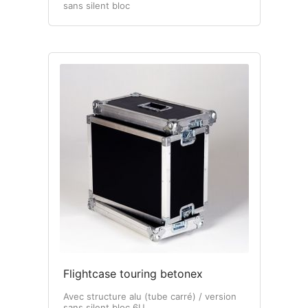
sans silent bloc
Flightcase touring betonex
Avec structure alu (tube carré) / version
sans silent bloc 6U