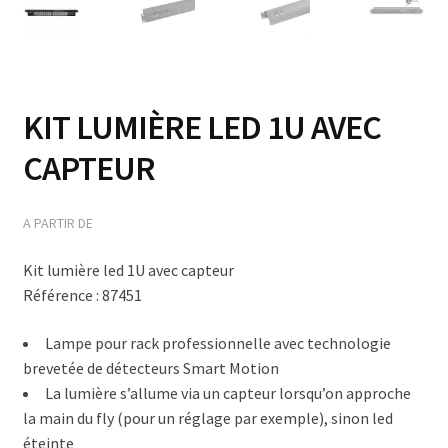
Disque CD & vinyls
Flightcase avec tiroirs
Flightcases Régie déco
KIT LUMIÈRE LED 1U AVEC
Atelier & Servante
CAPTEUR
Flightcases gros outils ex: Perceuse colonne
Flightcases Terminal de paiement
Kit lumière led 1U avec capteur
Flightcases pour Modélisme et Drône
Référence : 87451
Malle rangement & stockage
Lampe pour rack professionnelle avec technologie
brevetée de détecteurs Smart Motion
Valises flightcases
La lumière s’allume via un capteur lorsqu’on approche
Spécial valises outillage, Tools box
la main du fly (pour un réglage par exemple), sinon led
éteinte