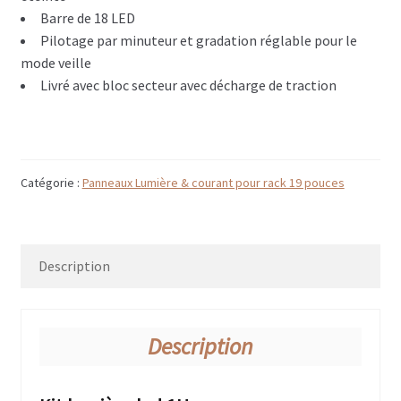
Flightcase type Baggage à main
Barre de 18 LED
Pilotage par minuteur et gradation réglable pour le
Flightcase type diable
mode veille
Livré avec bloc secteur avec décharge de traction
Flightcase Insonorisé
Flightcases maquillage, coiffure, costumier
Mobilier style flightcase
Catégorie :
Panneaux Lumière & courant pour rack 19 pouces
Flightcases Vidéo projecteur
Remorque flightcase
Description
Options flighcase Dje case (illustrations)
A – Matière & finition
Description
B – Ouvertures flightcases