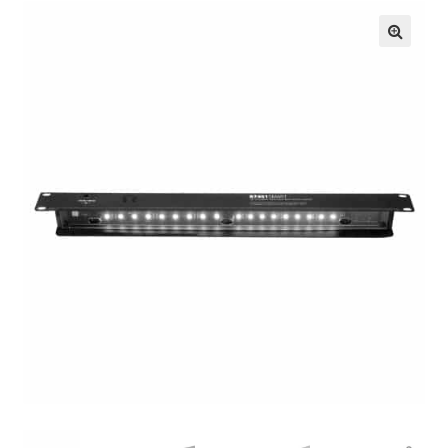
Console lumière, son & vidéo
🔍
Microphones & pieds
Enceinte & Dolly
Flightcase Combo – enceinte instrument
Flightcases Instruments musique
Pedalboard
Flightcase Appareils photo
Flightcase Informatique
Table & divers Dj