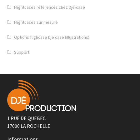
Flightcases référencés chez Dje-case
Flightcases sur mesure
Options flighcase Dje case (illustrations)
Support
1 RUE DE QUEBEC
17000
LA ROCHELLE
Informations