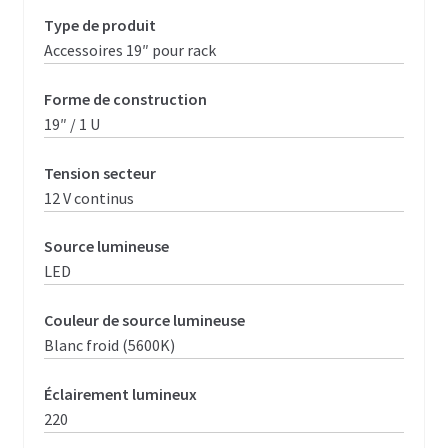
L – Traitement matière, Usinage & soudure
Type de produit
Accessoires 19″ pour rack
M – Options & solutions Diverses
Forme de construction
Accessoires 19 pouces
19″ / 1 U
Etagère, glissières & tiroir rack 19 pouces
Tension secteur
12 V continus
Lumière & courant pour rack 19 pouces
Panneaux racks 19 pouces
Source lumineuse
LED
Visserie & rondelles
Couleur de source lumineuse
Flight cases référencés
Blanc froid (5600K)
Support
Éclairement lumineux
220
Contact