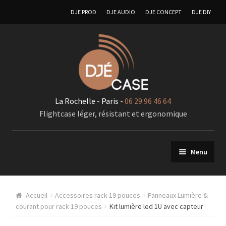
DJE PROD
DJE AUDIO
DJE CONCEPT
DJE DIY
La Rochelle - Paris -
06 29 96 46 64
Flightcase léger, résistant et ergonomique
Menu
FlIghtcases sur mesure
Accueil
Accessoires rack 19 pouces
Panneaux Lumière &
A – Generalité « Flightcases sur mesures »
courant pour rack 19 pouces
Kit lumière led 1U avec capteur
Racks 19 pouces pour élements