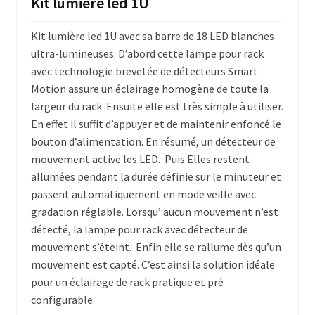
Kit lumière led 1U
C – Poignées flightcases
Kit lumière led 1U avec
sa barre de 18 LED blanches
D – Empilement flightcases
ultra-lumineuses. D’abord cette lampe pour rack
avec technologie brevetée de détecteurs Smart
E – Roulettes
Motion assure un éclairage homogène de toute la
largeur du rack. Ensuite elle est très simple à utiliser.
F – Mousse de protection et / ou calage
En effet il suffit d’appuyer et de maintenir enfoncé le
bouton d’alimentation. En résumé, un détecteur de
G – Renforts divers flightcase
mouvement active les LED. Puis Elles restent
allumées pendant la durée définie sur le minuteur et
H – Aménagement interne flightcases
passent automatiquement en mode veille avec
I – Tiroirs, plateaux, glissières pour
gradation réglable. Lorsqu’ aucun mouvement n’est
flightcases
détecté, la lampe pour rack avec détecteur de
mouvement s’éteint. Enfin elle se rallume dès qu’un
J – Connectiques, courant, lumière flightcases
mouvement est capté. C’est ainsi la solution idéale
pour un éclairage de rack pratique et pré
K- Trappe accès flightcases
configurable.