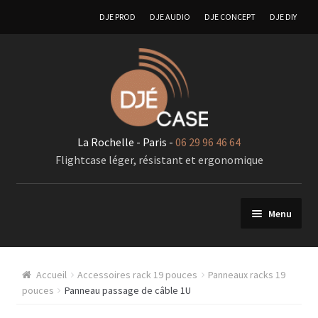
DJE PROD
DJE AUDIO
DJE CONCEPT
DJE DIY
La Rochelle - Paris -
06 29 96 46 64
Flightcase léger, résistant et ergonomique
Menu
FlIghtcases sur mesure
Accueil
Accessoires rack 19 pouces
Panneaux racks 19
A – Generalité « Flightcases sur mesures »
pouces
Panneau passage de câble 1U
Racks 19 pouces pour élements