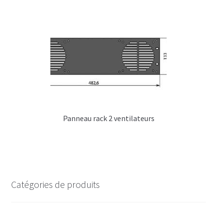
L – Traitement matière, Usinage & soudure
M – Options & solutions Diverses
Accessoires 19 pouces
Etagère, glissières & tiroir rack 19 pouces
Lumière & courant pour rack 19 pouces
Panneau rack 2 ventilateurs
Panneaux racks 19 pouces
Visserie & rondelles
Flight cases référencés
Catégories de produits
Support
Contact