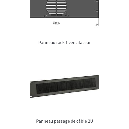
C – Poignées flightcases
D – Empilement flightcases
E – Roulettes
Panneau rack 1 ventilateur
F – Mousse de protection et / ou calage
G – Renforts divers flightcase
H – Aménagement interne flightcases
I – Tiroirs, plateaux, glissières pour
flightcases
J – Connectiques, courant, lumière flightcases
K- Trappe accès flightcases
Panneau passage de câble 2U