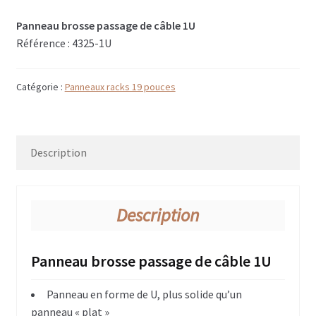
Disque CD & vinyls
Panneau brosse passage de câble 1U
Flightcase avec tiroirs
Référence : 4325-1U
Flightcases Régie déco
Catégorie :
Panneaux racks 19 pouces
Atelier & Servante
Flightcases gros outils ex: Perceuse colonne
Description
Flightcases Terminal de paiement
Flightcases pour Modélisme et Drône
Description
Malle rangement & stockage
Panneau brosse passage de câble 1U
Valises flightcases
Spécial valises outillage, Tools box
Panneau en forme de U, plus solide qu’un
panneau « plat »