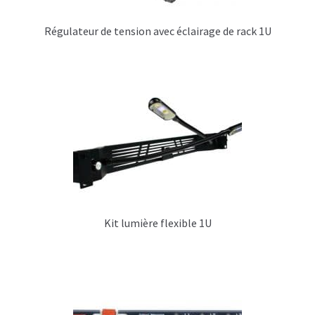
C – Poignées flightcases
Régulateur de tension avec éclairage de rack 1U
D – Empilement flightcases
E – Roulettes
F – Mousse de protection et / ou calage
G – Renforts divers flightcase
H – Aménagement interne flightcases
I – Tiroirs, plateaux, glissières pour
Kit lumière flexible 1U
flightcases
J – Connectiques, courant, lumière flightcases
K- Trappe accès flightcases