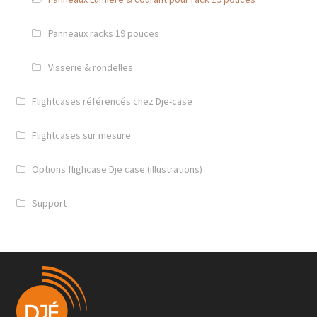
Panneaux racks 19 pouces
Visserie & rondelles
Flightcases référencés chez Dje-case
Flightcases sur mesure
Options flighcase Dje case (illustrations)
Support