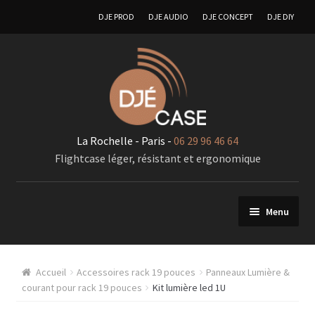
DJE PROD
DJE AUDIO
DJE CONCEPT
DJE DIY
La Rochelle - Paris -
06 29 96 46 64
Flightcase léger, résistant et ergonomique
Menu
FlIghtcases sur mesure
Accueil
Accessoires rack 19 pouces
Panneaux Lumière &
A – Generalité « Flightcases sur mesures »
courant pour rack 19 pouces
Kit lumière led 1U
Racks 19 pouces pour élements