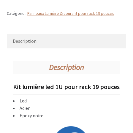
Disque CD & vinyls
Catégorie :
Panneaux Lumière & courant pour rack 19 pouces
Flightcase avec tiroirs
Flightcases Régie déco
Description
Atelier & Servante
Flightcases gros outils ex: Perceuse colonne
Description
Flightcases Terminal de paiement
Flightcases pour Modélisme et Drône
Kit lumière led 1U pour rack 19 pouces
Malle rangement & stockage
Led
Acier
Valises flightcases
Epoxy noire
Spécial valises outillage, Tools box