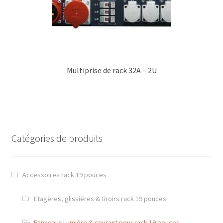
L – Traitement matière, Usinage & soudure
M – Options & solutions Diverses
Accessoires 19 pouces
Multiprise de rack 32A – 2U
Etagère, glissières & tiroir rack 19 pouces
Lumière & courant pour rack 19 pouces
Panneaux racks 19 pouces
Catégories de produits
Visserie & rondelles
Flight cases référencés
Accessoires rack 19 pouces
Support
Etagères, glissières & tiroirs rack 19 pouces
Contact
Panneaux Lumière & courant pour rack 19 pouces